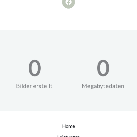
c
e
b
o
o
k
0
0
Bilder erstellt
Megabytedaten
Home
Leistungen