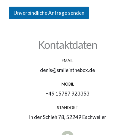
Unverbindliche Anfrage senden
Kontaktdaten
EMAIL
denis@smileinthebox.de
MOBIL
+49 15787 923353
STANDORT
In der Schleh 78, 52249 Eschweiler
F
a