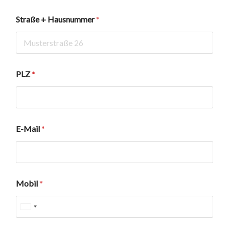
Straße + Hausnummer
*
PLZ
*
E-Mail
*
Mobil
*
U
n